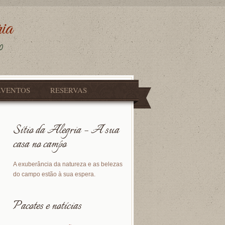
EVENTOS
RESERVAS
Sítio da Alegria – A sua
casa no campo
A exuberância da natureza e as belezas
do campo estão à sua espera.
Pacotes e notícias